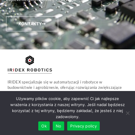
KONTAKTY
IRIDEX specjalizuje się w automatyzacji i robotyce w
budownictwie i agrobiznesie, oferując rozwiązania zwiększające
wydajność i redukujące koszty.
Używamy plików cookie, aby zapewnić Ci jak najlepsze
wrażenia z korzystania z naszej witryny. Jeśli nadal będziesz
korzystać z tej witryny, będziemy zakładać, że jesteś z niej
zadowolony.
Subskrybuj
Ok
No
Privacy policy
Produkty firmy